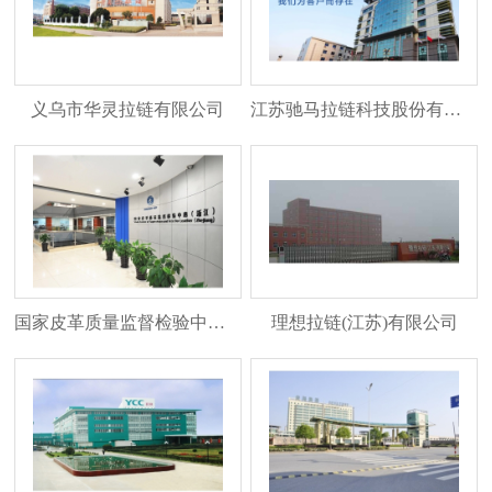
上
一
页
1
义乌市华灵拉链有限公司
江苏驰马拉链科技股份有限公司
2
3
4
5
下
一
页
国家皮革质量监督检验中心(浙江)
理想拉链(江苏)有限公司
末
页