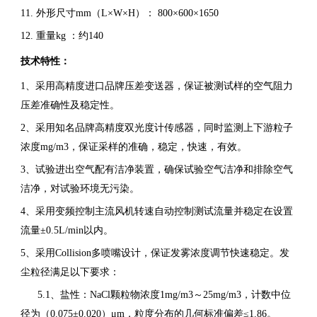
11. 外形尺寸mm（L×W×H）： 800×600×1650
12. 重量kg ：约140
技术特性：
1、采用高精度进口品牌压差变送器，保证被测试样的空气阻力
压差准确性及稳定性。
2、采用知名品牌高精度双光度计传感器，同时监测上下游粒子
浓度mg/m3，保证采样的准确，稳定，快速，有效。
3、试验进出空气配有洁净装置，确保试验空气洁净和排除空气
洁净，对试验环境无污染。
4、采用变频控制主流风机转速自动控制测试流量并稳定在设置
流量±0.5L/min以内。
5、采用Collision多喷嘴设计，保证发雾浓度调节快速稳定。发
尘粒径满足以下要求：
5.1、盐性：NaCl颗粒物浓度1mg/m3～25mg/m3，计数中位
径为（0.075±0.020）μm，粒度分布的几何标准偏差≤1.86。