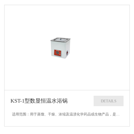
KST-1型数显恒温水浴锅
DETAILS
适用范围：用于蒸馏、干燥、浓缩及温渍化学药品或生物产品，是各大中专院校、科研企事业单位实验室及化验室的常规必备产品。技术参数：1、加热功率：300W2、控温范围：室温+0.5--99.9℃3、控温精度：1℃4、外形尺寸：...