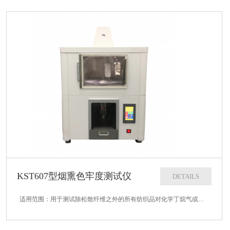
KST607型烟熏色牢度测试仪
DETAILS
适用范围：用于测试除松散纤维之外的所有纺织品对化学丁烷气或城市煤气燃烧所产生的大气氮氧化物暴露时颜色牢度的性能。符合标准：BS1006：1990-G1、G2、AATCC 23-2010 、 ISO 105-G02技术参数...