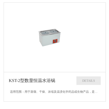
KST-2型数显恒温水浴锅
DETAILS
适用范围：用于蒸馏、干燥、浓缩及温渍化学药品或生物产品，是各大中专院校、科研企事业单位实验室及化验室的常规必备产品。技术参数：1、加热功率：600W2、控温范围：室温+0.5--99.9℃3、控温精度：1℃4、外形尺寸：...