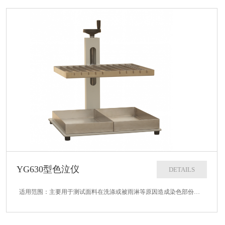
YG630型色泣仪
DETAILS
适用范围：主要用于测试面料在洗涤或被雨淋等原因造成染色部份的染料溶出移色到白底或淡色底上的可能性（日本 “大丸法”）。本仪器特别适用于两个不同颜色拼接处及有明显图案的纺织品的测试。符合标准：日本 “大丸法”技术参数：1、...