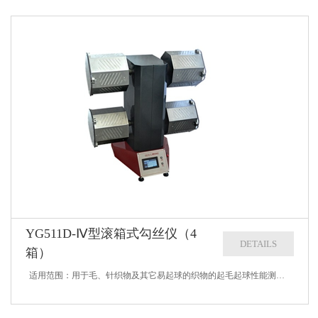
YG511D-Ⅳ型滚箱式勾丝仪（4
DETAILS
箱）
适用范围：用于毛、针织物及其它易起球的织物的起毛起球性能测试。符合标准：BS 8479-2008 等标准。技术参数：1、不锈钢勾丝箱数量：4只2、深度(228.00.1) 平行面(224.50.3)毫米3、箱体滚动速度：...