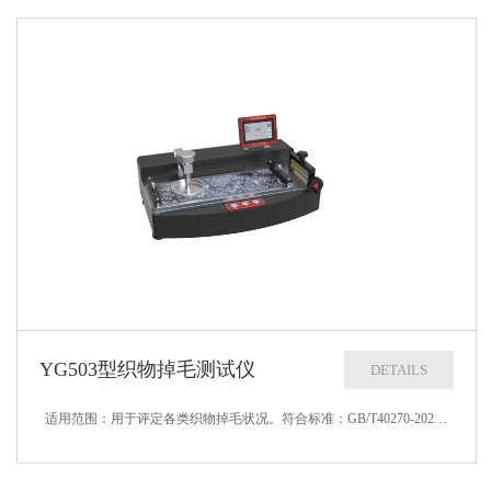
YG503型织物掉毛测试仪
DETAILS
适用范围：用于评定各类织物掉毛状况。符合标准：GB/T40270-2021等标准。技术参数：1、摩擦方式：往复运动2、摩擦头直径：900.1mm3、摩擦动程：200mm4、摩擦负荷：595g1g5、摩擦速度：30次/mi...