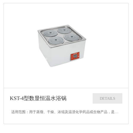
KST-4型数显恒温水浴锅
DETAILS
适用范围：用于蒸馏、干燥、浓缩及温渍化学药品或生物产品，是各大中专院校、科研企事业单位实验室及化验室的常规必备产品。技术参数：1、加热功率：800W2、控温范围：室温+0.5--99.9℃3、控温精度：1℃4、外形尺寸：...