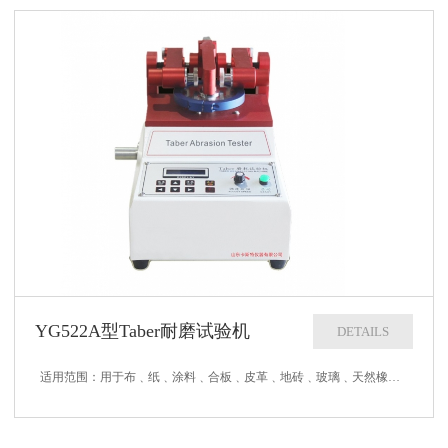
YG522A型Taber耐磨试验机
DETAILS
适用范围：用于布﹑纸﹑涂料﹑合板﹑皮革﹑地砖﹑玻璃﹑天然橡胶等之耐磨耗试验。其原理是：以回转的试样顶着一对磨耗轮,并加以规定之负荷,试样旋转时带动磨耗轮,藉以磨耗试样。符合标准：DIN-53754、53799、53109...