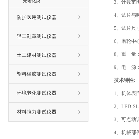
光老化类
3、计数范围：
4、试片与吸
防护医用测试仪器

5、试片尺寸
轻工鞋革测试仪器

6、磨轮中心
8、重 量：
土工建材测试仪器

9、电 源：A
塑料橡胶测试仪器

技术特性
:
环境老化测试仪器
1、机体表

2、LED-
材料拉力测试仪器

3、可点动
4、机械部