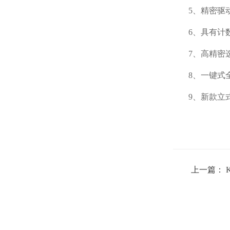
5、精密驱
6、具有计
7、高精密
8、一键式
9、新款立
上一篇：