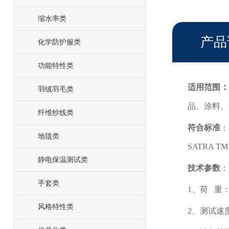
缩水率类
产品
化学防护服类
功能特性类
适用范围
羽绒羽毛类
品、涂料、
纤维纱线类
符合标准
：
地毯类
SATRA TM
静电保温测试类
技术参数
：
手套类
1、荷 重：2
风格特性类
2、测试速度：