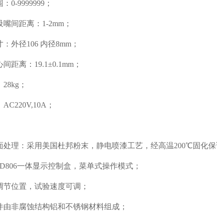
0-9999999；
嘴间距离：1-2mm；
：外径106 内径8mm；
间距离：19.1±0.1mm；
28kg；
C220V,10A；
面处理：采用美国杜邦粉末，静电喷漆工艺，经高温200℃固化
SLD806一体显示控制盒，菜单式操作模式；
调节位置，试验速度可调；
件由非腐蚀结构铝和不锈钢材料组成；