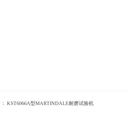
篇：
KST6066A型MARTINDALE耐磨试验机