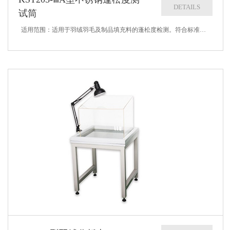
DETAILS
试筒
适用范围：适用于羽绒羽毛及制品填充料的蓬松度检测。符合标准：GB/T10288-2026技术参数：1.测量精度：1 mm2.量筒高度：600 mm3.量筒内径：2881 mm4.量筒材质：304镜面不锈钢5.压盘材料为聚...