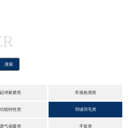
ER
搜索
起球耐磨类
常规检测类
功能特性类
羽绒羽毛类
透气保暖类
手套类