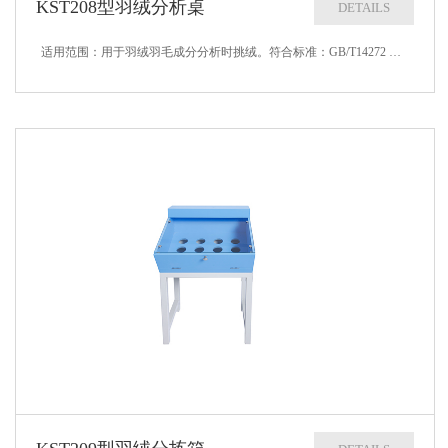
KST208型羽绒分析桌
DETAILS
适用范围：用于羽绒羽毛成分分析时挑绒。符合标准：GB/T14272 GB/T10288 FZ/T80001技术参数：1、桌子尺寸：600600750mm（长宽高）2、边框高度：50mm3、外部照明：15W节能灯4、重量：...