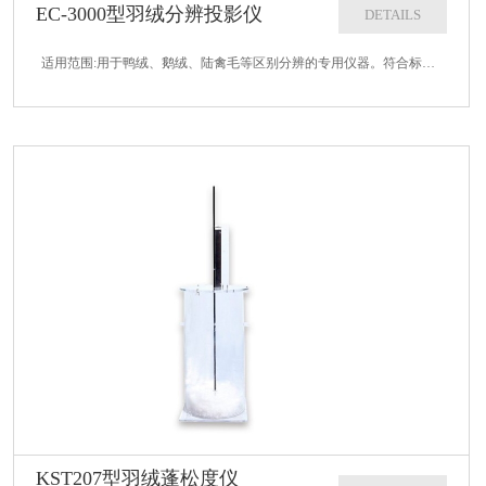
EC-3000型羽绒分辨投影仪
DETAILS
适用范围:用于鸭绒、鹅绒、陆禽毛等区别分辨的专用仪器。符合标准：GB/T14272-2011 GB/T10288 FZ/T80001 IDFB等技术参数：1、镜头倍率：72倍2、试验平片：150120mm二只3、平板移动...
KST207型羽绒蓬松度仪