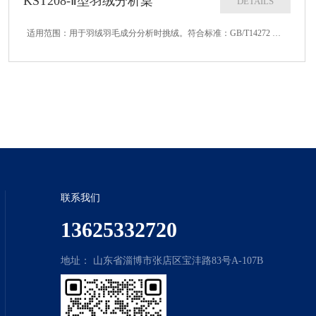
KST208-Ⅱ型羽绒分析桌
DETAILS
适用范围：用于羽绒羽毛成分分析时挑绒。符合标准：GB/T14272 GB/T10288 FZ/T80001技术参数：1、桌子尺寸：1200830800mm（长宽高）2、边框高度：20mm3、抽屉数量： 2个4、玻璃罩数量...
联系我们
13625332720
地址： 山东省淄博市张店区宝沣路83号A-107B