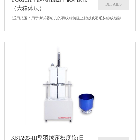
DETAILS
（大箱体法）
适用范围：用于测试婴幼儿的羽绒服装阻止钻绒或羽毛从纱线缝隙间钻漏的性能。符合标准：GB/T 14272-2021等标准。技术参数：1、透明树脂回转箱体：内部尺寸为：600mm600mm600mm1mm（LWH）2、转速：...
KST205-III型羽绒蓬松度仪(日