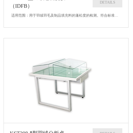
DETAILS
（IDFB）
适用范围：用于羽绒羽毛及制品填充料的蓬松度的检测。符合标准：IDFB Part10-B技术参数：1、测量精度：1 mm2、量筒高度：600 mm3、量筒内径：288mm4、压盘重量：94.25g5、压盘直径：284mm6...