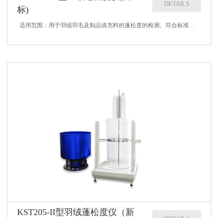
DETAILS
标)
适用范围：用于羽绒羽毛及制品填充料的蓬松度的检测。符合标准：JIS L 1903技术参数：1、测量精度：1 mm2、量筒高度：600 mm3、测量高度：0-250mm、0-540cm³/g4、量筒内径：290mm1mm ...
KST205-II型羽绒蓬松度仪（新