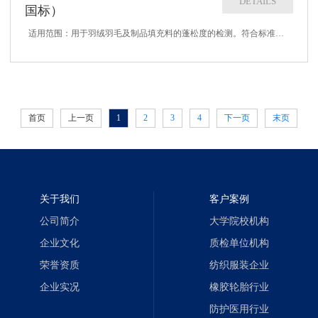
DETAILS
国标）
适用范围：用于羽绒羽毛及制品填充料的蓬松度的检测。符合标准：GB/T10288-2016（新国标）、TB/T CFDIA001-2016羽绒分级标准、IDFB技术参数：1、测量精度：1 mm2、量筒高度：600 mm3、...
首页
上一页
1
2
3
4
下一页
末页
关于我们
客户案例
公司简介
大学院校机构
企业文化
质检单位机构
荣誉资质
纺织服装企业
企业实况
橡胶轮胎行业
防护医用行业