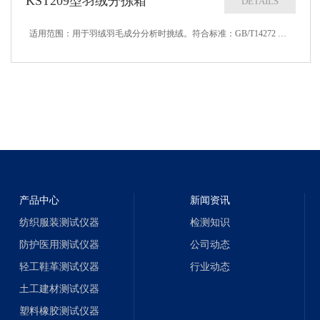
KST209型羽绒分拣箱
DETAILS
适用范围：用于羽绒羽毛成分分析时挑绒。符合标准：GB/T14272 GB/T10288 FZ/T80001技术参数：1、可放置试杯孔位为： 8个，直径：75mm2、底部尺寸：600mm400mm3、前面高：250mm4、...
产品中心
新闻资讯
纺织服装测试仪器
检测知识
防护医用测试仪器
公司动态
轻工鞋革测试仪器
行业动态
土工建材测试仪器
塑料橡胶测试仪器