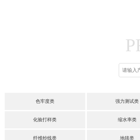
P
色牢度类
强力测试类
化验打样类
缩水率类
纤维纱线类
地毯类