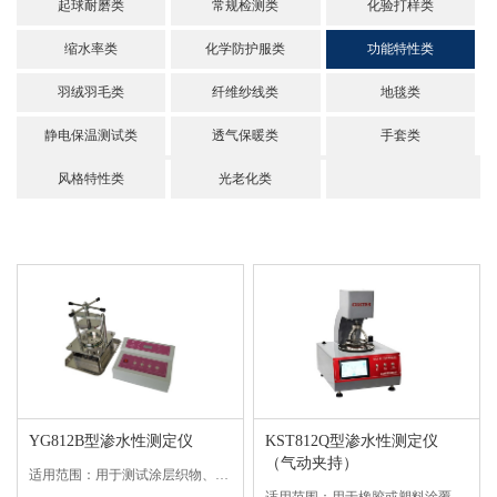
起球耐磨类
常规检测类
化验打样类
缩水率类
化学防护服类
功能特性类
羽绒羽毛类
纤维纱线类
地毯类
静电保温测试类
透气保暖类
手套类
风格特性类
光老化类
YG812B型渗水性测定仪
KST812Q型渗水性测定仪
（气动夹持）
适用范围：用于测试涂层织物、无纺布、复合面料、薄膜等材料的耐水压性能。符合标准：GB/T4744-2013；FZ/T01004-2008；ISO811；AATCC127；JISL1092等。技术参数：1、量程范围：0-5...
适用范围：用于橡胶或塑料涂覆织物当承受一定的静液压力时在固定的时间内耐水渗透性能的测试。符合标准：HG-T 2582-2008 橡胶或塑料涂覆织物 耐水渗透性能的测定ISO 1420-2016E 帐篷..涂层织物 抗渗水...