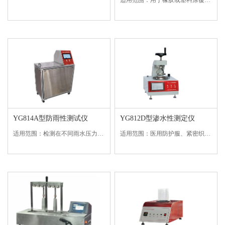
YG814A型防雨性测试仪
YG812D型渗水性测定仪
适用范围：检测在不同雨水压力作用下织物或复合材料的拒水性能。符合标准：AATCC 35、（GB/T23321，ISO 22958需定制）等标准。技术参数：1、压力水头量程：600mm～2400mm连续可调2、压力水头控制...
适用范围：医用防护服、紧密织物，如帆布、油布、苫布、帐篷布、防雨服装布等抗渗水性能测定。符合标准：GB 19082-2009 、GB/T 4744-1997 、GB/T 4744-2013 等标准。技术参数：1、显示与控...