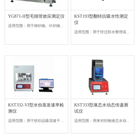
YG871-II型毛细管效应测定仪
KST193型翻转抗吸水性测定
仪
适用范围：用于棉织物、针织物、被单、丝绸、手帕、造纸等材料的吸水性测定。符合标准：GB/T 21655.1 8.4 吸芯高度、FZ/T 01071-2008 ISO 9073-6等标准。技术参数： 1、最大试验根数：25...
适用范围：用于经过防水整理或拒水整理的所有织物。采用翻转吸收法测定织物抗吸水性的方法。原 理：试样称量后在水中翻转一定的时间，取出并除去多余的水分后再次称量。用质量增加的百分比来表征织物的吸水性或抗润湿性。符合标准：G...
KST332-VI型水份蒸发速率检
KST333型液态水动态传递测
测仪
试仪
适用范围：用于纺织品吸湿速干性评定符合标准：GB/T 21655.1-2008、GB/T 21655.1-2023等测试标准技术参数：1、彩色触屏输入输出，中、英文操作菜单2、称量范围：0～250g,精度0.001g3、...
适用范围：用来对织物液态水动态传递性能进行测试、评估和分级。鉴别织物组织结构所特有的抗水性、拒水性、吸水性为基础，包括织物的几何结构、内部结构以及织物纤维和纱线的芯吸特征等。符合标准：AATCC195-2011、SN16...