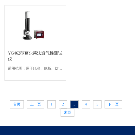
YG462型葛尔莱法透气性测试
仪
适用范围：用于纸张、纸板、纺织品、无纺布、塑料膜等材料的透气性测量。符合标准：ISO5636-5-2013等标准。技术参数：1、内筒重量：567g2、内筒刻度：0～100mL每25mL标记刻度，100mL～300mL，每...
首页
上一页
1
2
3
4
5
下一页
末页