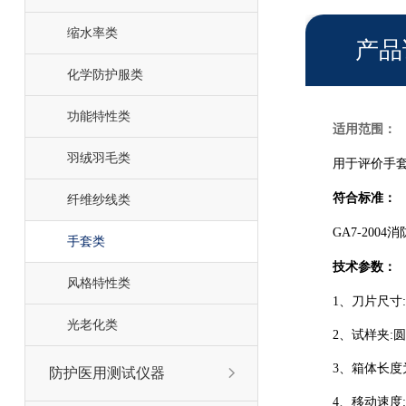
缩水率类
产品
化学防护服类
功能特性类
适用范围
：
羽绒羽毛类
用于评价手
符合标准：
纤维纱线类
GA7-2004
手套类
技术参数：
风格特性类
1、刀片尺寸:
光老化类
2、试样夹:圆
3、箱体长度为
防护医用测试仪器

4、移动速度:2